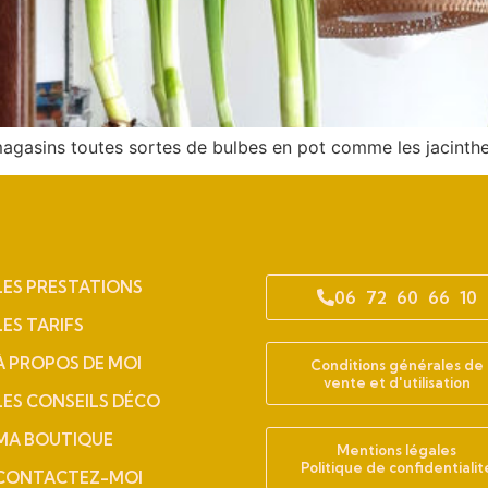
 magasins toutes sortes de bulbes en pot comme les jacinthes
LES PRESTATIONS
06 72 60 66 10
LES TARIFS
À PROPOS DE MOI
Conditions générales de
vente et d'utilisation
LES CONSEILS DÉCO
MA BOUTIQUE
Mentions légales
Politique de confidentialit
CONTACTEZ-MOI