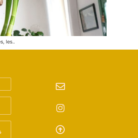
, les..
é